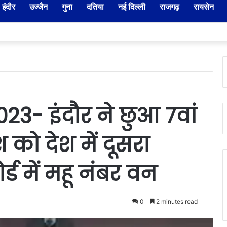
इंदौर
उज्जैन
गुना
दतिया
नई दिल्ली
राजगढ़
रायसेन
ार-नायब तहसीलदारों के प्रभार बदले, कलेक्टर ने जारी किए नए पदस्थापना आदेश
2023- इंदौर ने छुआ 7वां
 को देश में दूसरा
र्ड में महू नंबर वन
0
2 minutes read