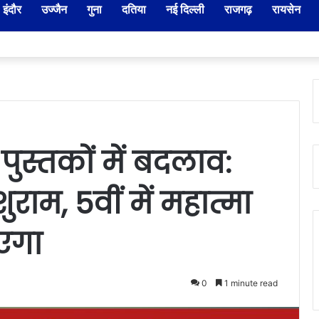
इंदौर
उज्जैन
गुना
दतिया
नई दिल्ली
राजगढ़
रायसेन
नायब तहसीलदारों के प्रभार बदले, कलेक्टर ने जारी किए नए पदस्थापना आदेश
 पुस्तकों में बदलाव:
शुराम, 5वीं में महात्मा
एगा
0
1 minute read