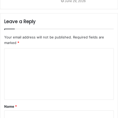
June 29, 2026
Leave a Reply
Your email address will not be published.
Required fields are
marked
*
C
o
m
m
e
n
t
Name
*
*