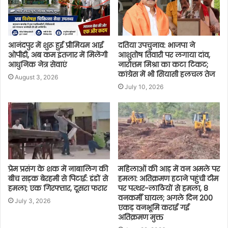
आनंदपुर में शुरू हुई प्रीमियम आई
दतिया उपचुनाव: भाजपा ने
ओपीडी, अब कम इंतजार में मिलेंगी
आशुतोष तिवारी पर लगाया दांव,
आधुनिक नेत्र सेवाएं
नारोत्तम मिश्रा का कटा टिकट;
कांग्रेस में भी सियासी हलचल तेज
August 3, 2026
July 10, 2026
प्रेम प्रसंग के शक में नाबालिग की
महिलाओं की आड़ में वन अमले पर
बीच सड़क बेरहमी से पिटाई: डंडों से
हमला: अतिक्रमण हटाने पहुंची टीम
हमला; एक गिरफ्तार, दूसरा फरार
पर पत्थर-लाठियों से हमला, 8
वनकर्मी घायल; अगले दिन 200
July 3, 2026
एकड़ वनभूमि कराई गई
अतिक्रमण मुक्त