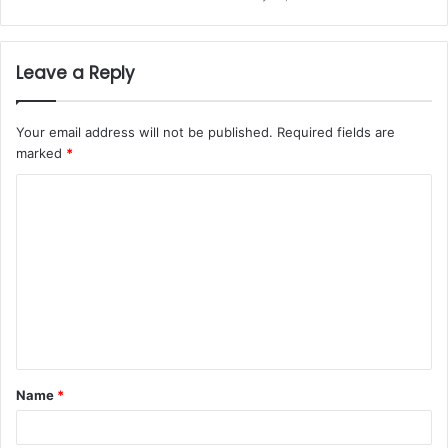
Leave a Reply
Your email address will not be published.
Required fields are
marked
*
C
o
m
m
e
n
t
Name
*
*