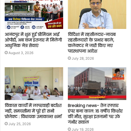
आनंदपुर में शुरू हुई प्रीमियम आई
विदिशा में तहसीलदार-नायब
ओपीडी, अब कम इंतजार में मिलेंगी
तहसीलदारों के प्रभार बदले,
आधुनिक नेत्र सेवाएं
कलेक्टर ने जारी किए नए
पदस्थापना आदेश
August 3, 2026
July 28, 2026
विकास कार्यों में लापरवाही बर्दाश्त
Breaking news- तेज रफ्तार
नहीं, समयसीमा में पूरे हों सभी
डंपर बना काल: 16 वर्षीय किशोर
प्रोजेक्ट : विधायक उमाकान्त शर्मा
की मौत, सुरक्षा इंतजामों पर उठे
गंभीर सवाल
July 25, 2026
July 19, 2026