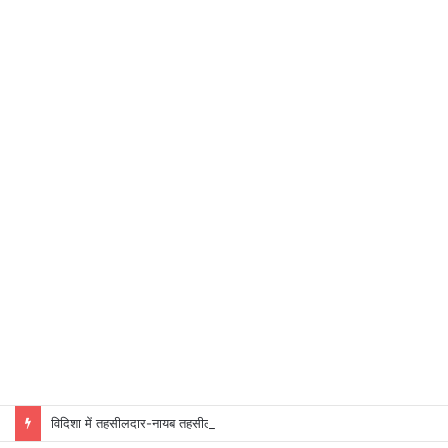
विदिशा में तहसीलदार-नायब तहसीलदारों के प्रभार बदले, कलेक्टर ने जारी किए नए पदस्थापना आदेश