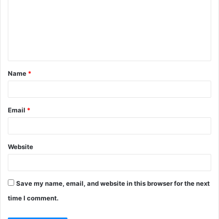
m
m
e
n
t
Name
*
*
Email
*
Website
Save my name, email, and website in this browser for the next
time I comment.