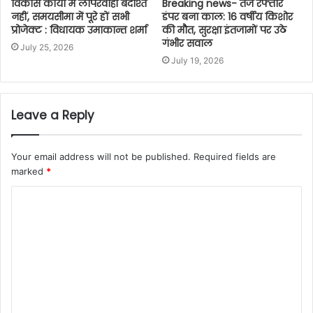
विकास कार्यों में लापरवाही बर्दाश्त
Breaking news- तेज रफ्तार
नहीं, समयसीमा में पूरे हों सभी
डंपर बना काल: 16 वर्षीय किशोर
प्रोजेक्ट : विधायक उमाकान्त शर्मा
की मौत, सुरक्षा इंतजामों पर उठे
गंभीर सवाल
July 25, 2026
July 19, 2026
Leave a Reply
Your email address will not be published.
Required fields are
marked
*
C
o
m
m
e
n