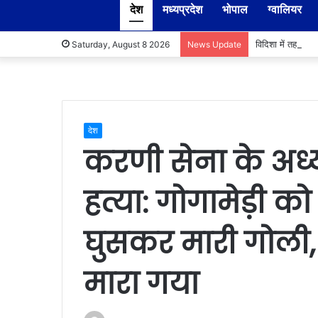
देश
मध्यप्रदेश
भोपाल
ग्वालियर
विदिशा में तहसीलद
Saturday, August 8 2026
News Update
देश
करणी सेना के अध्य
हत्या: गोगामेड़ी को
घुसकर मारी गोली
मारा गया