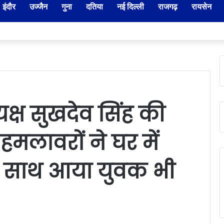
इंदौर
उज्जैन
गुना
दतिया
नई दिल्ली
राजगढ़
रायसेन
ार-नायब तहसीलदारों के प्रभार बदले, कलेक्टर ने जारी किए नए पदस्थापना आदेश
क्ष सुखदेव सिंह की
 हमलावरों ने घर में
, साथ आया युवक भी