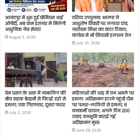
आनंदपुर में शुरू हुई प्रीमियम आई
दतिया उपचुनाव: भाजपा ने
ओपीडी, अब कम इंतजार में मिलेंगी
आशुतोष तिवारी पर लगाया दांव,
आधुनिक नेत्र सेवाएं
नारोत्तम मिश्रा का कटा टिकट;
कांग्रेस में भी सियासी हलचल तेज
August 3, 2026
July 10, 2026
प्रेम प्रसंग के शक में नाबालिग की
महिलाओं की आड़ में वन अमले पर
बीच सड़क बेरहमी से पिटाई: डंडों से
हमला: अतिक्रमण हटाने पहुंची टीम
हमला; एक गिरफ्तार, दूसरा फरार
पर पत्थर-लाठियों से हमला, 8
वनकर्मी घायल; अगले दिन 200
July 3, 2026
एकड़ वनभूमि कराई गई
अतिक्रमण मुक्त
June 29, 2026