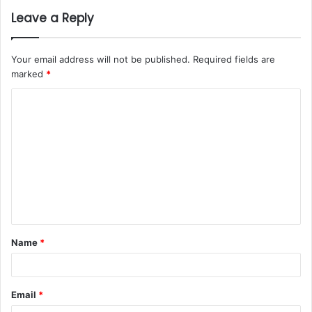
Leave a Reply
Your email address will not be published.
Required fields are
marked
*
C
o
m
m
e
n
t
Name
*
*
Email
*