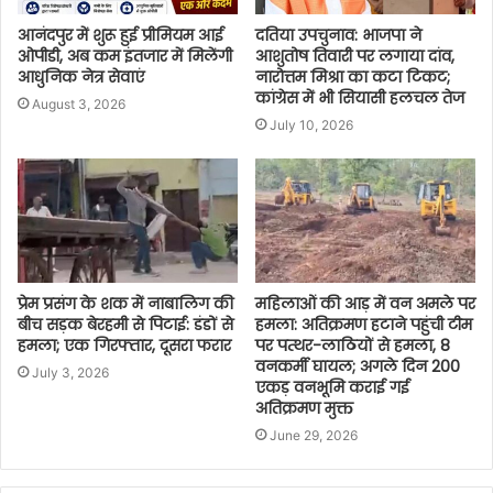
आनंदपुर में शुरू हुई प्रीमियम आई
दतिया उपचुनाव: भाजपा ने
ओपीडी, अब कम इंतजार में मिलेंगी
आशुतोष तिवारी पर लगाया दांव,
आधुनिक नेत्र सेवाएं
नारोत्तम मिश्रा का कटा टिकट;
कांग्रेस में भी सियासी हलचल तेज
August 3, 2026
July 10, 2026
प्रेम प्रसंग के शक में नाबालिग की
महिलाओं की आड़ में वन अमले पर
बीच सड़क बेरहमी से पिटाई: डंडों से
हमला: अतिक्रमण हटाने पहुंची टीम
हमला; एक गिरफ्तार, दूसरा फरार
पर पत्थर-लाठियों से हमला, 8
वनकर्मी घायल; अगले दिन 200
July 3, 2026
एकड़ वनभूमि कराई गई
अतिक्रमण मुक्त
June 29, 2026