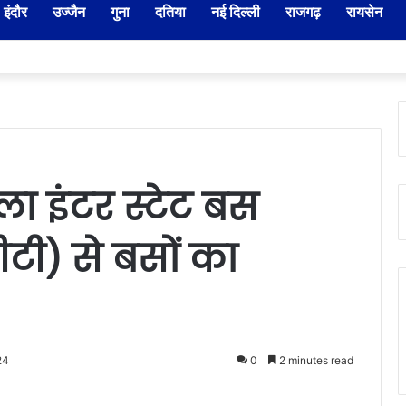
इंदौर
उज्जैन
गुना
दतिया
नई दिल्ली
राजगढ़
रायसेन
डला इंटर स्टेट बस
ी) से बसों का
24
0
2 minutes read