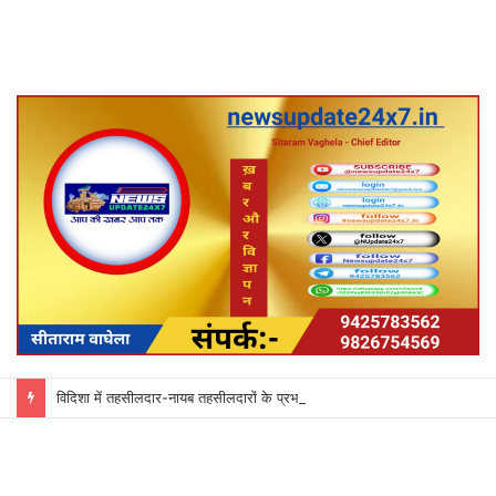
विदिशा में तहसीलदार-नायब तहसीलदारों के प्रभार बदले, कलेक्टर ने जारी किए नए पदस्थापना आदेश