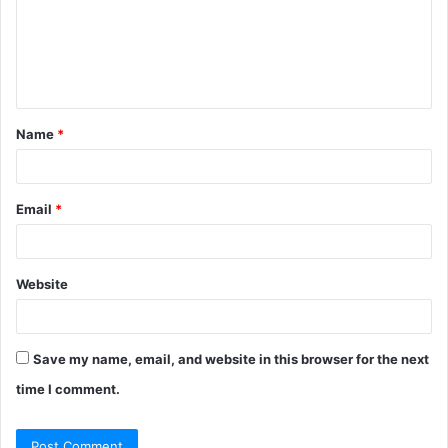
m
e
n
t
Name
*
*
Email
*
Website
Save my name, email, and website in this browser for the next
time I comment.