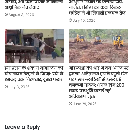
ओपीडी, अब कम इंतजार में मिलेंगी
आशुतोष तिवारी पर लगाया दांव,
आधुनिक नेत्र सेवाएं
नारोत्तम मिश्रा का कटा टिकट;
कांग्रेस में भी सियासी हलचल तेज
August 3, 2026
July 10, 2026
प्रेम प्रसंग के शक में नाबालिग की
महिलाओं की आड़ में वन अमले पर
बीच सड़क बेरहमी से पिटाई: डंडों से
हमला: अतिक्रमण हटाने पहुंची टीम
हमला; एक गिरफ्तार, दूसरा फरार
पर पत्थर-लाठियों से हमला, 8
वनकर्मी घायल; अगले दिन 200
July 3, 2026
एकड़ वनभूमि कराई गई
अतिक्रमण मुक्त
June 29, 2026
Leave a Reply