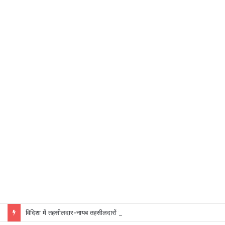
विदिशा में तहसीलदार-नायब तहसीलदारों के प्रभार बदले, कलेक्टर ने जारी किए नए पदस्थापना आदेश