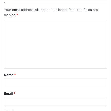
Your email address will not be published.
Required fields are
marked
*
C
o
m
m
e
n
t
Name
*
*
Email
*