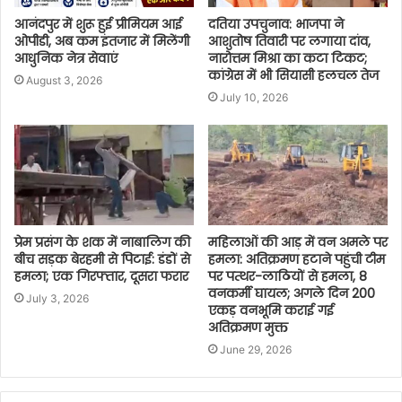
आनंदपुर में शुरू हुई प्रीमियम आई
दतिया उपचुनाव: भाजपा ने
ओपीडी, अब कम इंतजार में मिलेंगी
आशुतोष तिवारी पर लगाया दांव,
आधुनिक नेत्र सेवाएं
नारोत्तम मिश्रा का कटा टिकट;
कांग्रेस में भी सियासी हलचल तेज
August 3, 2026
July 10, 2026
प्रेम प्रसंग के शक में नाबालिग की
महिलाओं की आड़ में वन अमले पर
बीच सड़क बेरहमी से पिटाई: डंडों से
हमला: अतिक्रमण हटाने पहुंची टीम
हमला; एक गिरफ्तार, दूसरा फरार
पर पत्थर-लाठियों से हमला, 8
वनकर्मी घायल; अगले दिन 200
July 3, 2026
एकड़ वनभूमि कराई गई
अतिक्रमण मुक्त
June 29, 2026