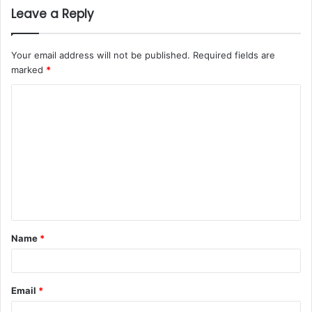
Leave a Reply
Your email address will not be published.
Required fields are
marked
*
C
o
m
m
e
n
t
Name
*
*
Email
*