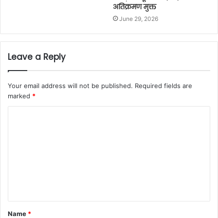
अतिक्रमण मुक्त
June 29, 2026
Leave a Reply
Your email address will not be published.
Required fields are
marked
*
C
o
m
m
e
n
t
Name
*
*