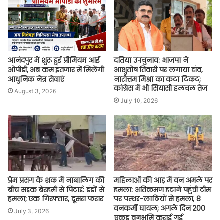
आनंदपुर में शुरू हुई प्रीमियम आई
दतिया उपचुनाव: भाजपा ने
ओपीडी, अब कम इंतजार में मिलेंगी
आशुतोष तिवारी पर लगाया दांव,
आधुनिक नेत्र सेवाएं
नारोत्तम मिश्रा का कटा टिकट;
कांग्रेस में भी सियासी हलचल तेज
August 3, 2026
July 10, 2026
प्रेम प्रसंग के शक में नाबालिग की
महिलाओं की आड़ में वन अमले पर
बीच सड़क बेरहमी से पिटाई: डंडों से
हमला: अतिक्रमण हटाने पहुंची टीम
हमला; एक गिरफ्तार, दूसरा फरार
पर पत्थर-लाठियों से हमला, 8
वनकर्मी घायल; अगले दिन 200
July 3, 2026
एकड़ वनभूमि कराई गई