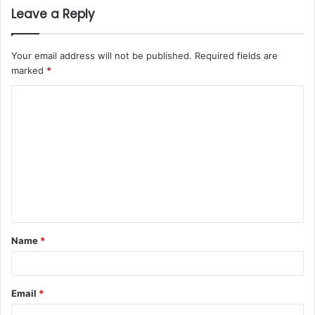
Leave a Reply
Your email address will not be published.
Required fields are
marked
*
C
o
m
m
e
n
t
Name
*
*
Email
*