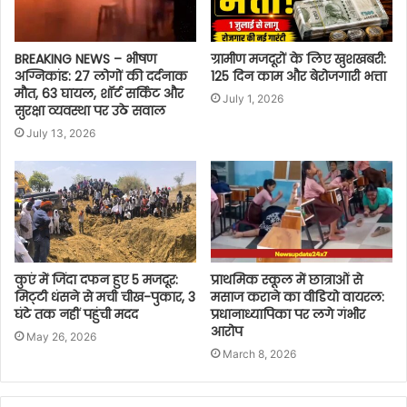
BREAKING NEWS – भीषण
ग्रामीण मजदूरों के लिए खुशखबरी:
अग्निकांड: 27 लोगों की दर्दनाक
125 दिन काम और बेरोजगारी भत्ता
मौत, 63 घायल, शॉर्ट सर्किट और
July 1, 2026
सुरक्षा व्यवस्था पर उठे सवाल
July 13, 2026
कुएं में जिंदा दफन हुए 5 मजदूर:
प्राथमिक स्कूल में छात्राओं से
मिट्‌टी धंसने से मची चीख-पुकार, 3
मसाज कराने का वीडियो वायरल:
घंटे तक नहीं पहुंची मदद
प्रधानाध्यापिका पर लगे गंभीर
आरोप
May 26, 2026
March 8, 2026