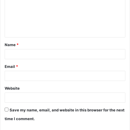
m
m
e
n
t
Name
*
*
Email
*
Website
Save my name, email, and website in this browser for the next
time I comment.