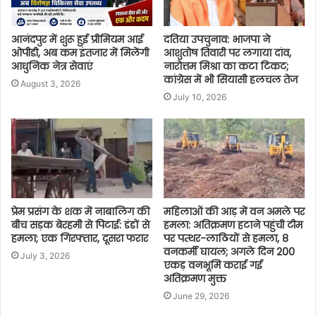
आनंदपुर में शुरू हुई प्रीमियम आई
दतिया उपचुनाव: भाजपा ने
ओपीडी, अब कम इंतजार में मिलेंगी
आशुतोष तिवारी पर लगाया दांव,
आधुनिक नेत्र सेवाएं
नारोत्तम मिश्रा का कटा टिकट;
कांग्रेस में भी सियासी हलचल तेज
August 3, 2026
July 10, 2026
प्रेम प्रसंग के शक में नाबालिग की
महिलाओं की आड़ में वन अमले पर
बीच सड़क बेरहमी से पिटाई: डंडों से
हमला: अतिक्रमण हटाने पहुंची टीम
हमला; एक गिरफ्तार, दूसरा फरार
पर पत्थर-लाठियों से हमला, 8
वनकर्मी घायल; अगले दिन 200
July 3, 2026
एकड़ वनभूमि कराई गई
अतिक्रमण मुक्त
June 29, 2026