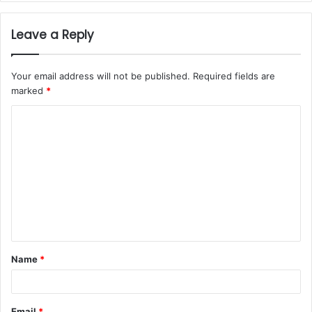
Leave a Reply
Your email address will not be published.
Required fields are
marked
*
C
o
m
m
e
n
t
Name
*
*
Email
*