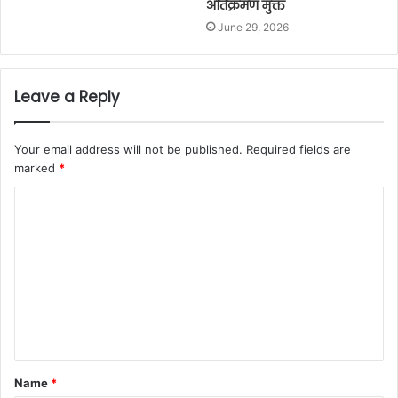
अतिक्रमण मुक्त
June 29, 2026
Leave a Reply
Your email address will not be published.
Required fields are
marked
*
C
o
m
m
e
n
t
Name
*
*