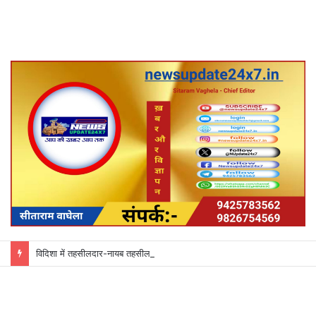
विदिशा में तहसीलदार-नायब तहसीलदारों के प्रभार बदले, कलेक्टर ने जारी किए नए पदस्थापना आदेश