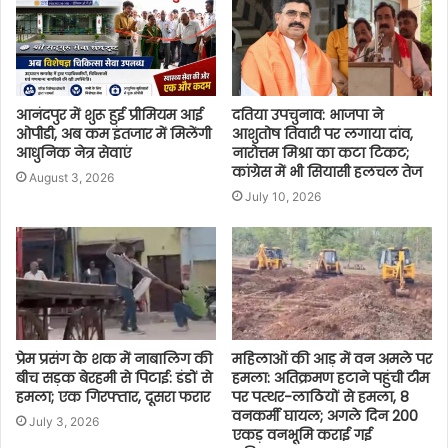
आनंदपुर में शुरू हुई प्रीमियम आई
दतिया उपचुनाव: भाजपा ने
ओपीडी, अब कम इंतजार में मिलेंगी
आशुतोष तिवारी पर लगाया दांव,
आधुनिक नेत्र सेवाएं
नारोत्तम मिश्रा का कटा टिकट;
कांग्रेस में भी सियासी हलचल तेज
August 3, 2026
July 10, 2026
प्रेम प्रसंग के शक में नाबालिग की
महिलाओं की आड़ में वन अमले पर
बीच सड़क बेरहमी से पिटाई: डंडों से
हमला: अतिक्रमण हटाने पहुंची टीम
हमला; एक गिरफ्तार, दूसरा फरार
पर पत्थर-लाठियों से हमला, 8
वनकर्मी घायल; अगले दिन 200
July 3, 2026
एकड़ वनभूमि कराई गई