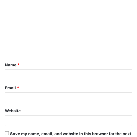
C
o
m
m
e
n
t
Name
*
*
Email
*
Website
Save my name, email, and website in this browser for the next