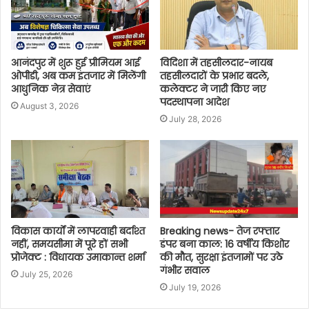
आनंदपुर में शुरू हुई प्रीमियम आई
विदिशा में तहसीलदार-नायब
ओपीडी, अब कम इंतजार में मिलेंगी
तहसीलदारों के प्रभार बदले,
आधुनिक नेत्र सेवाएं
कलेक्टर ने जारी किए नए
पदस्थापना आदेश
August 3, 2026
July 28, 2026
विकास कार्यों में लापरवाही बर्दाश्त
Breaking news- तेज रफ्तार
नहीं, समयसीमा में पूरे हों सभी
डंपर बना काल: 16 वर्षीय किशोर
प्रोजेक्ट : विधायक उमाकान्त शर्मा
की मौत, सुरक्षा इंतजामों पर उठे
गंभीर सवाल
July 25, 2026
July 19, 2026