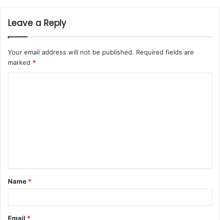
Leave a Reply
Your email address will not be published.
Required fields are
marked
*
C
o
m
m
e
n
t
Name
*
*
Email
*