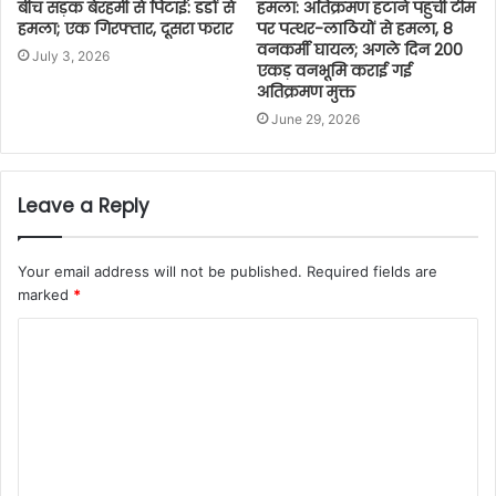
बीच सड़क बेरहमी से पिटाई: डंडों से
हमला: अतिक्रमण हटाने पहुंची टीम
हमला; एक गिरफ्तार, दूसरा फरार
पर पत्थर-लाठियों से हमला, 8
वनकर्मी घायल; अगले दिन 200
July 3, 2026
एकड़ वनभूमि कराई गई
अतिक्रमण मुक्त
June 29, 2026
Leave a Reply
Your email address will not be published.
Required fields are
marked
*
C
o
m
m
e