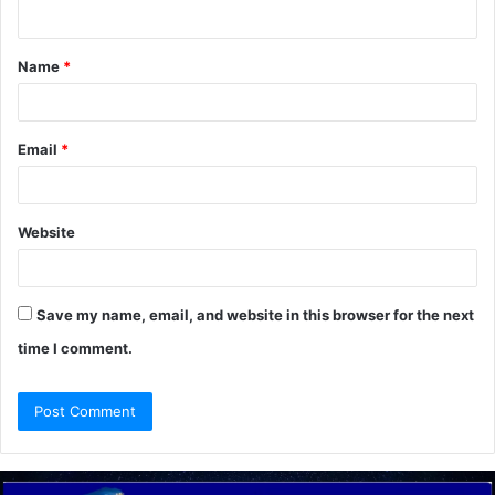
n
t
Name
*
*
Email
*
Website
Save my name, email, and website in this browser for the next
time I comment.