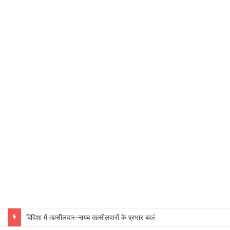
विदिशा में तहसीलदार-नायब तहसीलदारों के प्रभार बदले, कलेक्टर ने जारी किए नए पदस्थापना आदेश