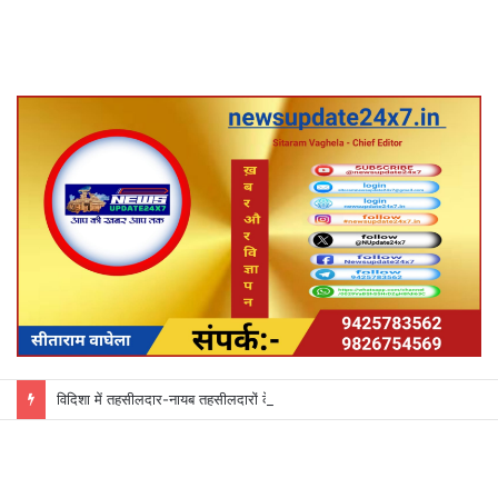
विदिशा में तहसीलदार-नायब तहसीलदारों के प्रभार बदले, कलेक्टर ने जारी किए नए पदस्थापना आदेश