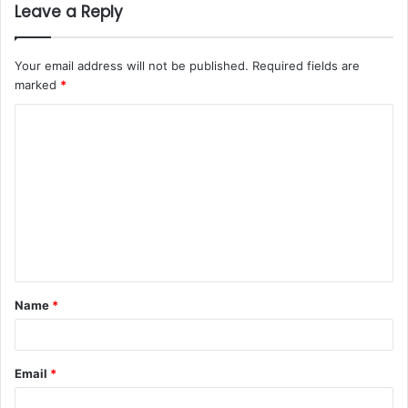
Leave a Reply
Your email address will not be published.
Required fields are
marked
*
C
o
m
m
e
n
t
Name
*
*
Email
*