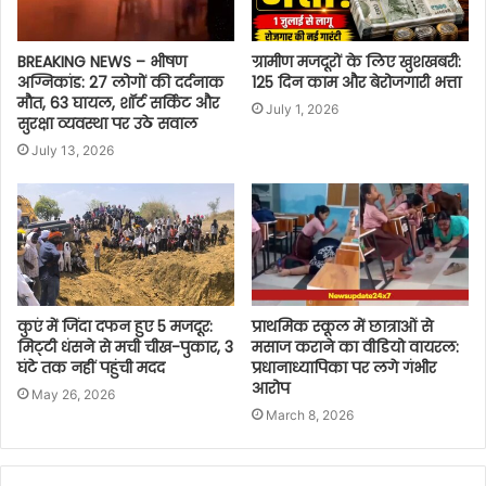
BREAKING NEWS – भीषण
ग्रामीण मजदूरों के लिए खुशखबरी:
अग्निकांड: 27 लोगों की दर्दनाक
125 दिन काम और बेरोजगारी भत्ता
मौत, 63 घायल, शॉर्ट सर्किट और
July 1, 2026
सुरक्षा व्यवस्था पर उठे सवाल
July 13, 2026
कुएं में जिंदा दफन हुए 5 मजदूर:
प्राथमिक स्कूल में छात्राओं से
मिट्‌टी धंसने से मची चीख-पुकार, 3
मसाज कराने का वीडियो वायरल:
घंटे तक नहीं पहुंची मदद
प्रधानाध्यापिका पर लगे गंभीर
आरोप
May 26, 2026
March 8, 2026