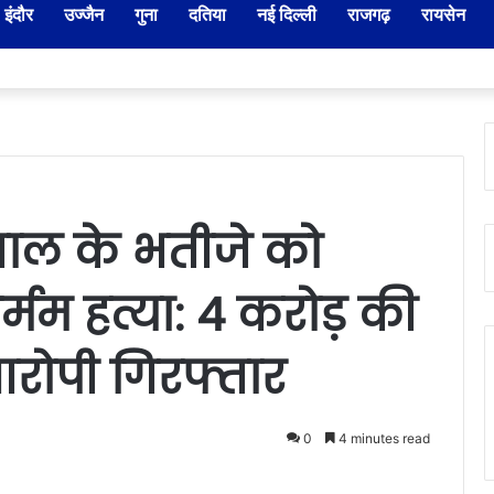
इंदौर
उज्जैन
गुना
दतिया
नई दिल्ली
राजगढ़
रायसेन
दार-नायब तहसीलदारों के प्रभार बदले, कलेक्टर ने जारी किए नए पदस्थापना आदेश
 साल के भतीजे को
्मम हत्या: 4 करोड़ की
आरोपी गिरफ्तार
0
4 minutes read