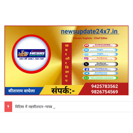
विदिशा में तहसीलदार-नायब तहसीलदारों के प्रभार बदले, कलेक्टर ने जारी किए नए पदस्थापना आदेश