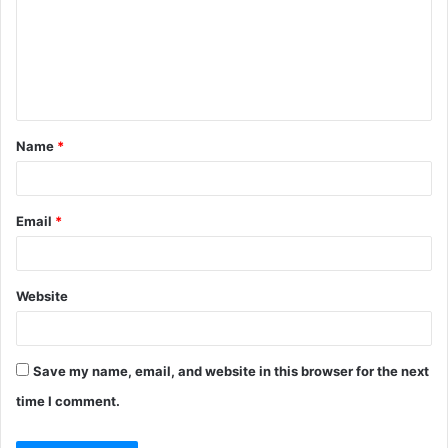
m
m
e
n
t
Name
*
*
Email
*
Website
Save my name, email, and website in this browser for the next
time I comment.