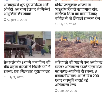
आनंदपुर में शुरू हुई प्रीमियम आई
दतिया उपचुनाव: भाजपा ने
ओपीडी, अब कम इंतजार में मिलेंगी
आशुतोष तिवारी पर लगाया दांव,
आधुनिक नेत्र सेवाएं
नारोत्तम मिश्रा का कटा टिकट;
कांग्रेस में भी सियासी हलचल तेज
August 3, 2026
July 10, 2026
प्रेम प्रसंग के शक में नाबालिग की
महिलाओं की आड़ में वन अमले पर
बीच सड़क बेरहमी से पिटाई: डंडों से
हमला: अतिक्रमण हटाने पहुंची टीम
हमला; एक गिरफ्तार, दूसरा फरार
पर पत्थर-लाठियों से हमला, 8
वनकर्मी घायल; अगले दिन 200
July 3, 2026
एकड़ वनभूमि कराई गई
अतिक्रमण मुक्त
June 29, 2026