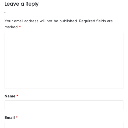
Leave a Reply
Your email address will not be published.
Required fields are
marked
*
C
o
m
m
e
n
t
Name
*
*
Email
*