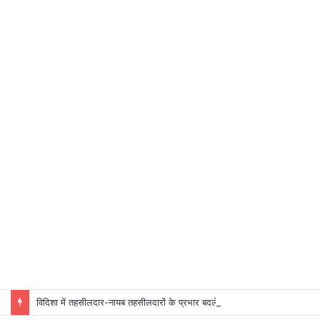
विदिशा में तहसीलदार-नायब तहसीलदारों के प्रभार बदले, कलेक्टर ने जारी किए नए पदस्थापना आदेश