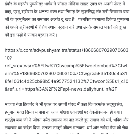
इंदौर के महापौर पुष्‍यमित्र भार्गव ने सोशल मीडिया साइट एक्स पर अपनी पोस्ट में
कहा, प्रभु श्रीराम के अनन्य भक्त तथा निमाड़ के सुप्रसिद्ध संत श्री सियाराम बाबा
जी के प्रभुमिलन का समाचार अत्यंत दुःखद है। परमपिता परमात्मा दिवंगत पुण्यात्मा
को अपने श्रीचरणों में विशेष स्थान प्रदान करें तथा उनके समस्त भक्तों को दुःख
की इस घड़ी में सम्बल प्रदान करें।
https://x.com/advpushyamitra/status/18666807029070603
10?
ref_src=twsrc%5Etfw%7Ctwcamp%5Etweetembed%7Ctwt
erm%5E1866680702907060310%7Ctwgr%5E35130d4a31
8fe1061c4d25cb98b54e9577524132%7Ctwcon%5Es1_c10
&ref_url=https%3A%2F%2Fapi-news.dailyhunt.in%2F
भाजपा नेता हितानंद ने भी एक्स पर अपनी पोस्ट में कहा कि परमहंस सद्गुरसंत,
हनुमान भक्त सियाराम बाबा का आज मोक्षदा एकादशी पर देवलोकगमन हो गया।
श्रद्धेय बाबा जी ने जीवन पर्यंत रामायण का पाठ करते हुए समाज को धर्म, भक्ति और
सदाचार का संदेश दिया, उनका सम्पूर्ण जीवन मानवता, धर्म और नर्मदा मैया की सेवा