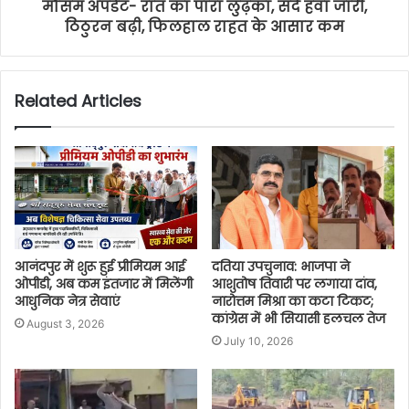
मौसम अपडेट- रात का पारा लुढ़का, सर्द हवा जारी,
ठिठुरन बढ़ी, फिलहाल राहत के आसार कम
Related Articles
आनंदपुर में शुरू हुई प्रीमियम आई
दतिया उपचुनाव: भाजपा ने
ओपीडी, अब कम इंतजार में मिलेंगी
आशुतोष तिवारी पर लगाया दांव,
आधुनिक नेत्र सेवाएं
नारोत्तम मिश्रा का कटा टिकट;
कांग्रेस में भी सियासी हलचल तेज
August 3, 2026
July 10, 2026