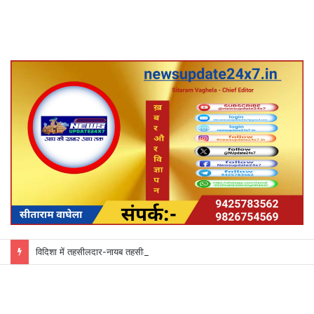
विदिशा में तहसीलदार-नायब तहसीलदारों के प्रभार बदले, कलेक्टर ने जारी किए नए पदस्थापना आदेश