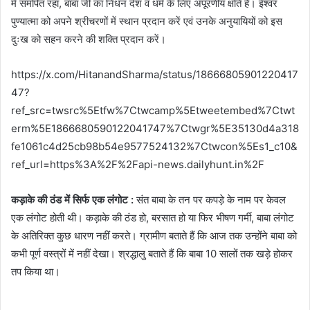
में समर्पित रहा, बाबा जी का निधन देश व धर्म के लिए अपूरणीय क्षति हैं। ईश्वर
पुण्यात्मा को अपने श्रीचरणों में स्थान प्रदान करें एवं उनके अनुयायियों को इस
दुःख को सहन करने की शक्ति प्रदान करें।
https://x.com/HitanandSharma/status/18666805901220417
47?
ref_src=twsrc%5Etfw%7Ctwcamp%5Etweetembed%7Ctwt
erm%5E1866680590122041747%7Ctwgr%5E35130d4a318
fe1061c4d25cb98b54e9577524132%7Ctwcon%5Es1_c10&
ref_url=https%3A%2F%2Fapi-news.dailyhunt.in%2F
कड़ाके की ठंड में सिर्फ एक लंगोट :
संत बाबा के तन पर कपड़े के नाम पर केवल
एक लंगोट होती थी। कड़ाके की ठंड हो, बरसात हो या फिर भीषण गर्मी, बाबा लंगोट
के अतिरिक्त कुछ धारण नहीं करते। ग्रामीण बताते हैं कि आज तक उन्होंने बाबा को
कभी पूर्ण वस्त्रों में नहीं देखा। श्रद्धालु बताते हैं कि बाबा 10 सालों तक खड़े होकर
तप किया था।