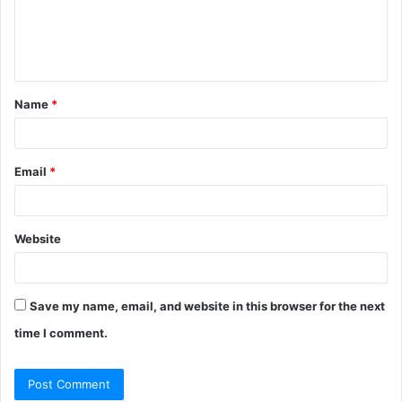
m
e
n
t
Name
*
*
Email
*
Website
Save my name, email, and website in this browser for the next
time I comment.