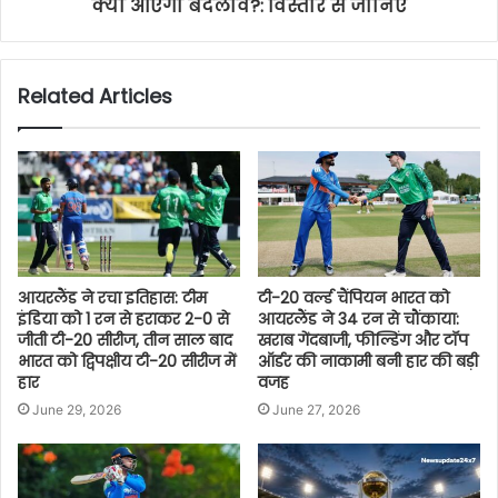
क्या आएगा बदलाव?: विस्तार से जानिए
Related Articles
आयरलैंड ने रचा इतिहास: टीम
टी-20 वर्ल्ड चैंपियन भारत को
इंडिया को 1 रन से हराकर 2-0 से
आयरलैंड ने 34 रन से चौंकाया:
जीती टी-20 सीरीज, तीन साल बाद
खराब गेंदबाजी, फील्डिंग और टॉप
भारत को द्विपक्षीय टी-20 सीरीज में
ऑर्डर की नाकामी बनी हार की बड़ी
हार
वजह
June 29, 2026
June 27, 2026