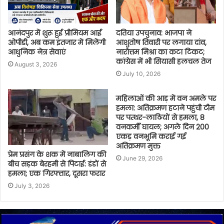
आनंदपुर में शुरू हुई प्रीमियम आई
दतिया उपचुनाव: भाजपा ने
ओपीडी, अब कम इंतजार में मिलेंगी
आशुतोष तिवारी पर लगाया दांव,
आधुनिक नेत्र सेवाएं
नारोत्तम मिश्रा का कटा टिकट;
कांग्रेस में भी सियासी हलचल तेज
August 3, 2026
July 10, 2026
महिलाओं की आड़ में वन अमले पर
हमला: अतिक्रमण हटाने पहुंची टीम
पर पत्थर-लाठियों से हमला, 8
वनकर्मी घायल; अगले दिन 200
एकड़ वनभूमि कराई गई
अतिक्रमण मुक्त
प्रेम प्रसंग के शक में नाबालिग की
June 29, 2026
बीच सड़क बेरहमी से पिटाई: डंडों से
हमला; एक गिरफ्तार, दूसरा फरार
July 3, 2026