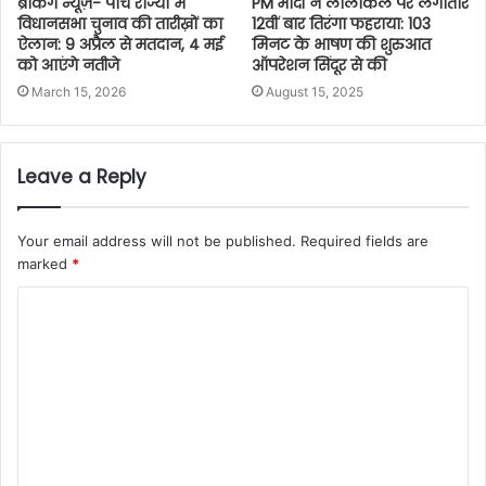
ब्रेकिंग न्यूज़- पाँच राज्यों में
PM मोदी ने लालकिले पर लगातार
विधानसभा चुनाव की तारीख़ों का
12वीं बार तिरंगा फहराया: 103
ऐलान: 9 अप्रैल से मतदान, 4 मई
मिनट के भाषण की शुरुआत
को आएंगे नतीजे
ऑपरेशन सिंदूर से की
March 15, 2026
August 15, 2025
Leave a Reply
Your email address will not be published.
Required fields are
marked
*
C
o
m
m
e
n