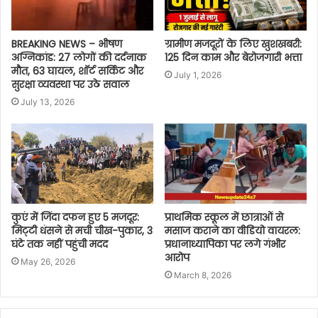
BREAKING NEWS – भीषण
ग्रामीण मजदूरों के लिए खुशखबरी:
अग्निकांड: 27 लोगों की दर्दनाक
125 दिन काम और बेरोजगारी भत्ता
मौत, 63 घायल, शॉर्ट सर्किट और
July 1, 2026
सुरक्षा व्यवस्था पर उठे सवाल
July 13, 2026
कुएं में जिंदा दफन हुए 5 मजदूर:
प्राथमिक स्कूल में छात्राओं से
मिट्‌टी धंसने से मची चीख-पुकार, 3
मसाज कराने का वीडियो वायरल:
घंटे तक नहीं पहुंची मदद
प्रधानाध्यापिका पर लगे गंभीर
आरोप
May 26, 2026
March 8, 2026