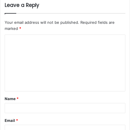
Leave a Reply
Your email address will not be published.
Required fields are
marked
*
C
o
m
m
e
n
t
Name
*
*
Email
*